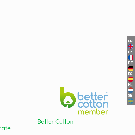
EN
FR
DE
ES
NL
SE
Better Cotton
icate