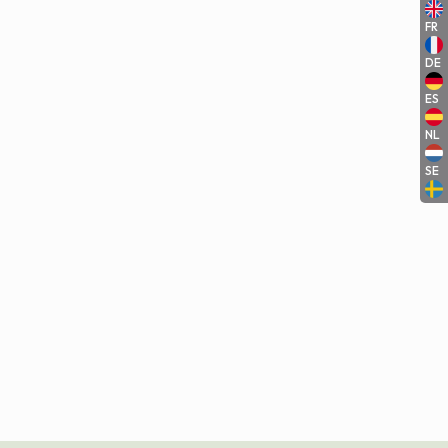
FR
DE
ES
NL
SE