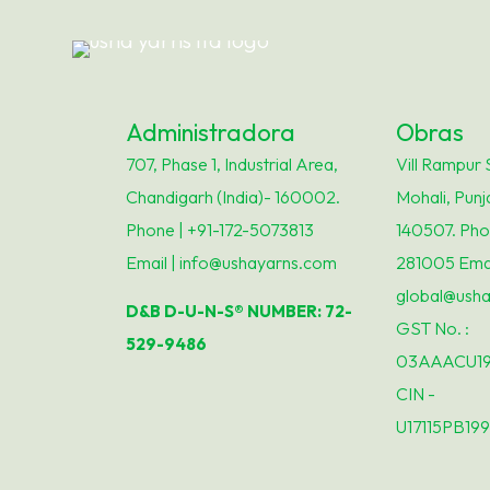
Administradora
Obras
707, Phase 1, Industrial Area,
Vill Rampur 
Chandigarh (India)- 160002.
Mohali, Punj
Phone | +91-172-5073813
140507. Pho
Email | info@ushayarns.com
281005 Emai
global@ush
D&B D-U-N-S® NUMBER: 72-
GST No. :
529-9486
03AAACU19
CIN -
U17115PB19