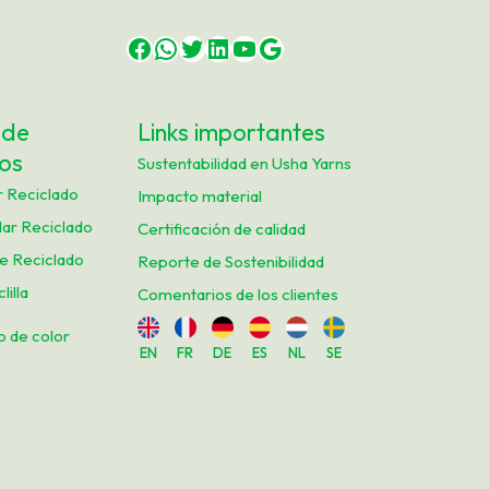
Facebook
WhatsApp
Twitter
LinkedIn
YouTube
Google
 de
Links importantes
os
Sustentabilidad en Usha Yarns
r Reciclado
Impacto material
lar Reciclado
Certificación de calidad
e Reciclado
Reporte de Sostenibilidad
lilla
Comentarios de los clientes
o de color
EN
FR
DE
ES
NL
SE