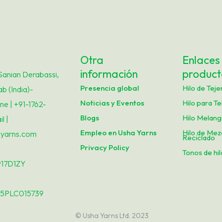
Otra
Enlaces
información
product
Sanian Derabassi,
Presencia global
Hilo de Teje
ab (India)-
Noticias y Eventos
Hilo para Te
ne | +91-1762-
Blogs
Hilo Melang
l |
Empleo en Usha Yarns
Hilo de Mezc
ayarns.com
Reciclado
Privacy Policy
Tonos de hil
17D1ZY
95PLC015739
© Usha Yarns Ltd. 2023