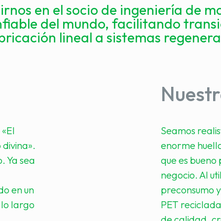
rnos en el socio de ingeniería de ma
fiable del mundo, facilitando transi
bricación lineal a sistemas regenerat
Nuestr
 «El
Seamos realist
divina».
enorme huella
o. Ya sea
que es bueno 
negocio. Al ut
do en un
preconsumo y 
 lo largo
PET reciclada
de calidad, c