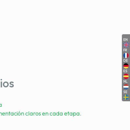
EN
FR
DE
ES
ios
NL
SE
a
entación claros en cada etapa.