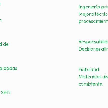
n
Ingeniería pr
Mejora técnic
n
procesamient
Responsabili
ad de
Decisiones al
paldadas
Fiabilidad
Materiales di
consistente.
 SBTi