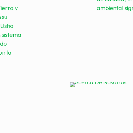
Tierra y
ambiental sig
 su
 Usha
n sistema
ndo
on la