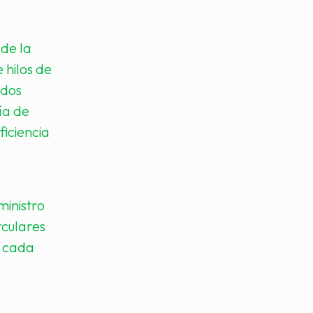
de la
 hilos de
ados
ía de
ficiencia
ministro
rculares
n cada