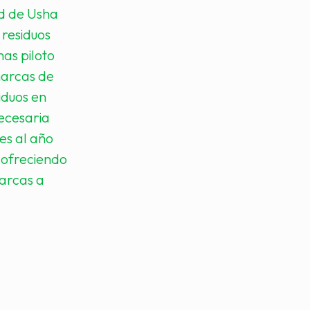
ad de Usha
 residuos
as piloto
marcas de
iduos en
ecesaria
es al año
, ofreciendo
marcas a