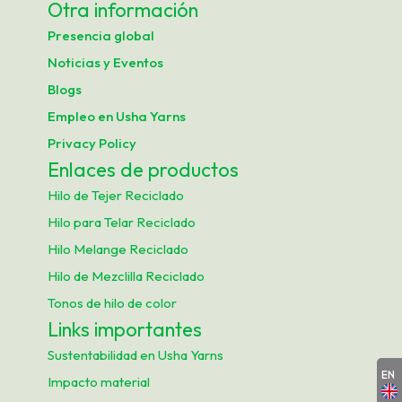
Otra información
a
Presencia global
r
Noticias y Eventos
i
Blogs
d
Empleo en Usha Yarns
a
Privacy Policy
d
Enlaces de productos
T
Hilo de Tejer Reciclado
i
Hilo para Telar Reciclado
p
Hilo Melange Reciclado
o
Hilo de Mezclilla Reciclado
d
Tonos de hilo de color
e
Links importantes
p
Sustentabilidad en Usha Yarns
r
EN
Impacto material
o