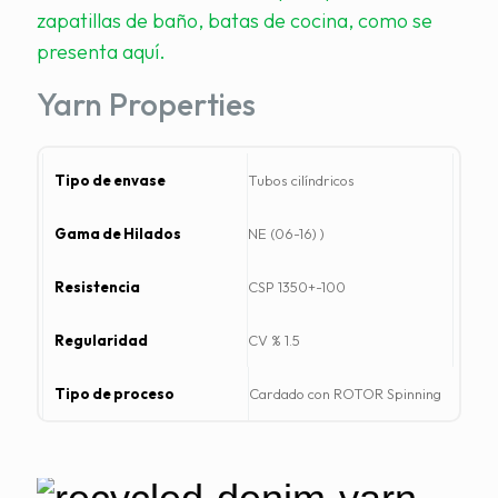
zapatillas de baño, batas de cocina, como se
presenta aquí.
Yarn Properties
T
Tubos cilíndricos
i
NE (06-16) )
p
o
CSP 1350+-100
d
e
CV % 1.5
e
Cardado con ROTOR Spinning
n
v
a
s