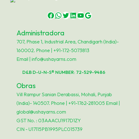
R
e
Facebook
WhatsApp
Twitter
LinkedIn
YouTube
Google
s
i
Administradora
s
707, Phase 1, Industrial Area, Chandigarh (India)-
t
160002. Phone | +91-172-5073813
e
Email | info@ushayarns.com
n
c
D&B D-U-N-S® NUMBER: 72-529-9486
i
Obras
a
Vill Rampur Sanian Derabassi, Mohali, Punjab
(India)- 140507. Phone | +91-1762-281005 Email |
R
global@ushayarns.com
e
GST No. : 03AAACU1917D1ZY
g
CIN - U17115PB1995PLC015739
u
l