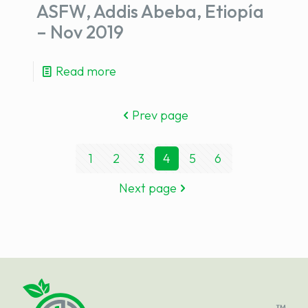
ASFW, Addis Abeba, Etiopía
– Nov 2019
Read more
Prev page
1
2
3
4
5
6
Next page