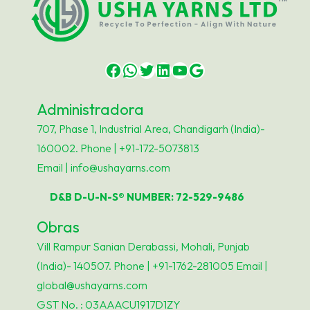
Facebook
WhatsApp
Twitter
LinkedIn
YouTube
Google
Administradora
707, Phase 1, Industrial Area, Chandigarh (India)-
160002. Phone | +91-172-5073813
Email | info@ushayarns.com
D&B D-U-N-S® NUMBER: 72-529-9486
Obras
Vill Rampur Sanian Derabassi, Mohali, Punjab
(India)- 140507. Phone | +91-1762-281005 Email |
global@ushayarns.com
GST No. : 03AAACU1917D1ZY